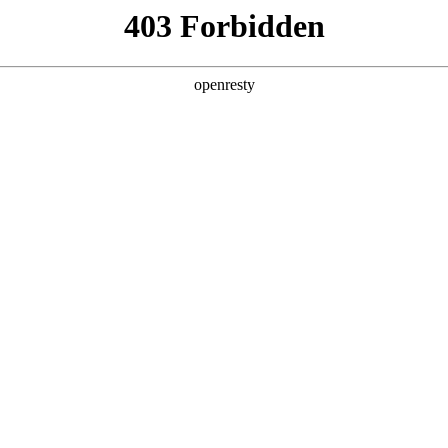
！
销售部门，大型客服中心等，
作挑战重重。
慢
、产品知识的重复授课费用高昂
难以规模化开展
能力
，销售知识获取总是滞后
，培训知识难以灵活应用
低
分析，反馈滞后
广需统一话术培训，降低集中培训成本。